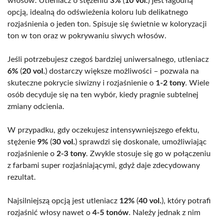
włosów. Utleniacz o stężeniu
3%
(
10 vol.
) jest łagodną
opcją, idealną do odświeżenia koloru lub delikatnego
rozjaśnienia o jeden ton. Spisuje się świetnie w koloryzacji
ton w ton oraz w pokrywaniu siwych włosów.
Jeśli potrzebujesz czegoś bardziej uniwersalnego, utleniacz
6%
(
20 vol.
) dostarczy większe możliwości – pozwala na
skuteczne pokrycie siwizny i rozjaśnienie o
1-2 tony
. Wiele
osób decyduje się na ten wybór, kiedy pragnie subtelnej
zmiany odcienia.
W przypadku, gdy oczekujesz intensywniejszego efektu,
stężenie
9%
(
30 vol.
) sprawdzi się doskonale, umożliwiając
rozjaśnienie o
2-3 tony
. Zwykle stosuje się go w połączeniu
z farbami super rozjaśniającymi, gdyż daje zdecydowany
rezultat.
Najsilniejszą opcją jest utleniacz
12%
(
40 vol.
), który potrafi
rozjaśnić włosy nawet o
4-5 tonów
. Należy jednak z nim