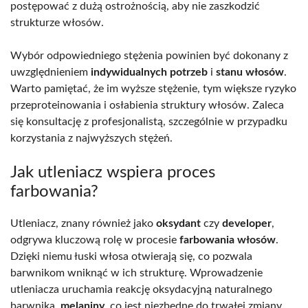
postępować z dużą ostrożnością, aby nie zaszkodzić
strukturze włosów.
Wybór odpowiedniego stężenia powinien być dokonany z
uwzględnieniem
indywidualnych potrzeb
i
stanu włosów
.
Warto pamiętać, że im wyższe stężenie, tym większe ryzyko
przeproteinowania i osłabienia struktury włosów. Zaleca
się konsultację z profesjonalistą, szczególnie w przypadku
korzystania z najwyższych stężeń.
Jak utleniacz wspiera proces
farbowania?
Utleniacz, znany również jako
oksydant
czy
developer
,
odgrywa kluczową rolę w procesie
farbowania włosów
.
Dzięki niemu łuski włosa otwierają się, co pozwala
barwnikom wniknąć w ich strukturę. Wprowadzenie
utleniacza uruchamia reakcję oksydacyjną naturalnego
barwnika,
melaniny
, co jest niezbędne do trwałej zmiany