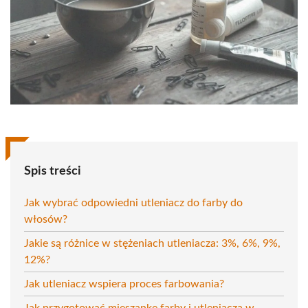
Spis treści
Jak wybrać odpowiedni utleniacz do farby do
włosów?
Jakie są różnice w stężeniach utleniacza: 3%, 6%, 9%,
12%?
Jak utleniacz wspiera proces farbowania?
Jak przygotować mieszankę farby i utleniacza w