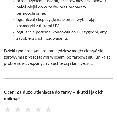
przed użyciem suszarki, prostownicy czy lokówki,
nałóż olejki do włosów oraz preparaty
termoochronne,
ograniczaj ekspozycję na słońce, wybierając
kosmetyki z filtrami UV,
regularnie podcinaj końcówki co 6-8 tygodni, aby
zapobiegać ich rozdwajaniu.
Dzięki tym prostym krokom będziesz mogła cieszyć się
zdrowymi i błyszczącymi włosami po farbowaniu, unikając
problemów związanych z suchością i łamliwością.
Oceń: Za dużo utleniacza do farby – skutki i jak ich
uniknąć
★
★
★
★
★