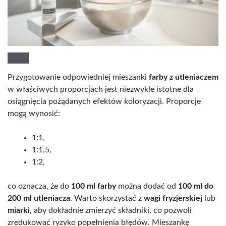
Przygotowanie odpowiedniej mieszanki
farby z utleniaczem
w właściwych proporcjach jest niezwykle istotne dla
osiągnięcia pożądanych efektów koloryzacji. Proporcje
mogą wynosić:
1:1,
1:1,5,
1:2,
co oznacza, że do
100 ml farby
można dodać od
100 ml do
200 ml utleniacza
. Warto skorzystać z
wagi fryzjerskiej
lub
miarki
, aby dokładnie zmierzyć składniki, co pozwoli
zredukować ryzyko popełnienia błędów. Mieszankę