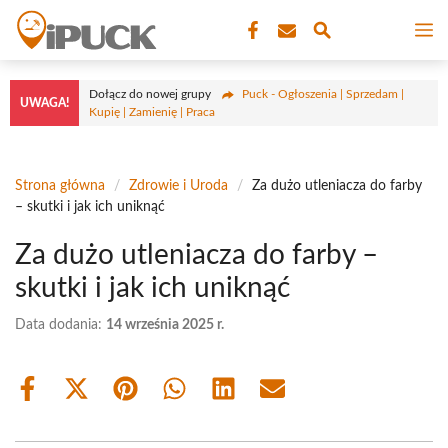
Przejdź
M
do
treści
Dołącz do nowej grupy
Puck - Ogłoszenia | Sprzedam |
UWAGA!
Kupię | Zamienię | Praca
Strona główna
/
Zdrowie i Uroda
/
Za dużo utleniacza do farby
– skutki i jak ich uniknąć
Za dużo utleniacza do farby –
skutki i jak ich uniknąć
Data dodania:
14 września 2025 r.
Share
Share
Share
Share
Share
Share
on
on
on
on
on
on
Facebook
X
Pinterest
WhatsApp
LinkedIn
Email
(Twitter)