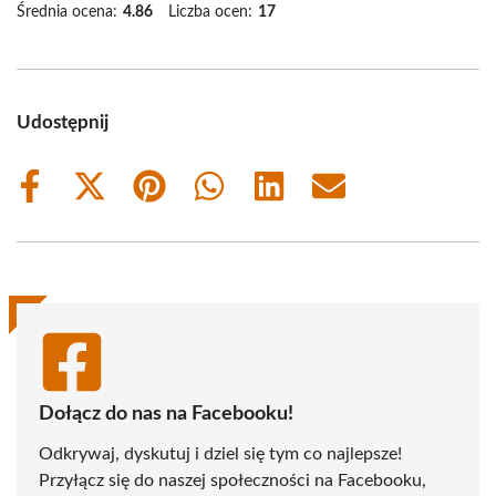
Średnia ocena:
4.86
Liczba ocen:
17
Udostępnij
Share
Share
Share
Share
Share
Share
on
on
on
on
on
on
Facebook
X
Pinterest
WhatsApp
LinkedIn
Email
(Twitter)
Dołącz do nas na Facebooku!
Odkrywaj, dyskutuj i dziel się tym co najlepsze!
Przyłącz się do naszej społeczności na Facebooku,