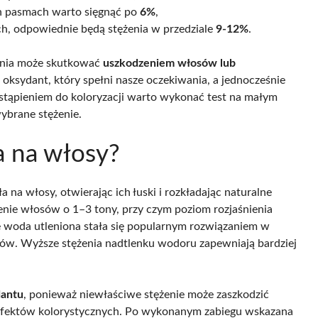
ch pasmach warto sięgnąć po
6%
,
ch, odpowiednie będą stężenia w przedziale
9-12%
.
żenia może skutkować
uszkodzeniem włosów lub
 oksydant, który spełni nasze oczekiwania, a jednocześnie
stąpieniem do koloryzacji warto wykonać test na małym
ybrane stężenie.
a na włosy?
a na włosy, otwierając ich łuski i rozkładając naturalne
enie włosów o 1–3 tony, przy czym poziom rozjaśnienia
że woda utleniona stała się popularnym rozwiązaniem w
któw. Wyższe stężenia nadtlenku wodoru zapewniają bardziej
dantu
, ponieważ niewłaściwe stężenie może zaszkodzić
efektów kolorystycznych. Po wykonanym zabiegu wskazana