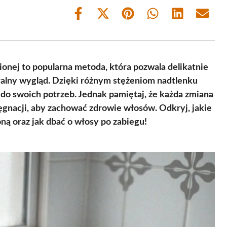
Share
Share
Share
Share
Share
Share
on
on
on
on
on
on
Facebook
X
Pinterest
WhatsApp
LinkedIn
Email
(Twitter)
ionej to popularna metoda, która pozwala delikatnie
uralny wygląd. Dzięki różnym stężeniom nadtlenku
do swoich potrzeb. Jednak pamiętaj, że każda zmiana
lęgnacji, aby zachować zdrowie włosów. Odkryj, jakie
ną oraz jak dbać o włosy po zabiegu!