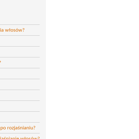
nia włosów?
?
po rozjaśnianiu?
zjaśnianie włosów?