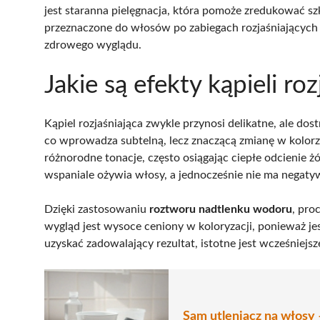
jest staranna pielęgnacja, która pomoże zredukować s
przeznaczone do włosów po zabiegach rozjaśniających w
zdrowego wyglądu.
Jakie są efekty kąpieli roz
Kąpiel rozjaśniająca zwykle przynosi delikatne, ale dos
co wprowadza subtelną, lecz znaczącą zmianę w kolorz
różnorodne tonacje, często osiągając ciepłe odcienie żó
wspaniale ożywia włosy, a jednocześnie nie ma negat
Dzięki zastosowaniu
roztworu nadtlenku wodoru
, pro
wygląd jest wysoce ceniony w koloryzacji, ponieważ je
uzyskać zadowalający rezultat, istotne jest wcześniej
Sam utleniacz na włosy –