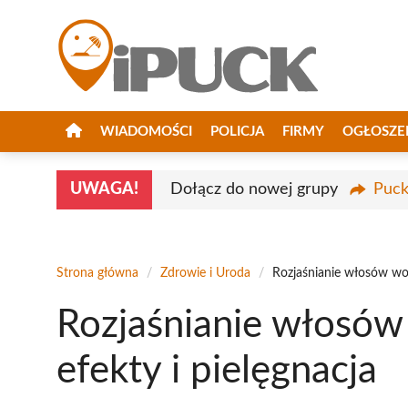
Przejdź
do
treści
WIADOMOŚCI
POLICJA
FIRMY
OGŁOSZE
UWAGA!
Dołącz do nowej grupy
Puck
Strona główna
/
Zdrowie i Uroda
/
Rozjaśnianie włosów wod
Rozjaśnianie włosów
efekty i pielęgnacja