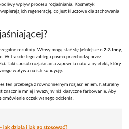
zkodliwy wpływ procesu rozjaśniania. Kosmetyki
spierają ich regenerację, co jest kluczowe dla zachowania
jaśniającej?
trzegalne rezultaty. Włosy mogą stać się jaśniejsze o
2-3 tony
,
e. W trakcie tego zabiegu pasma przechodzą przez
łci. Taki sposób rozjaśniania zapewnia naturalny efekt, który
ywnego wpływu na ich kondycję.
ces ten przebiega z równomiernym rozjaśnieniem. Naturalny
st znacznie mniej inwazyjny niż klasyczne farbowanie. Aby
sze omówienie oczekiwanego odcienia.
 jak działa i jak go stosować?