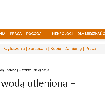
NIA
PRACA
POGODA
NEKROLOGI
DLA MIESZKAŃ
 - Ogłoszenia | Sprzedam | Kupię | Zamienię | Praca
ą utlenioną – efekty i pielęgnacja
 wodą utlenioną –