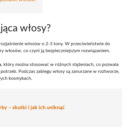
ająca włosy?
rozjaśnienie włosów o 2-3 tony. W przeciwieństwie do
tury włosów, co czyni ją bezpieczniejszym rozwiązaniem.
u
, który można stosować w różnych stężeniach, co pozwala
potrzeb. Podczas zabiegu włosy są zanurzane w roztworze,
ałych kosmykach.
rby – skutki i jak ich uniknąć