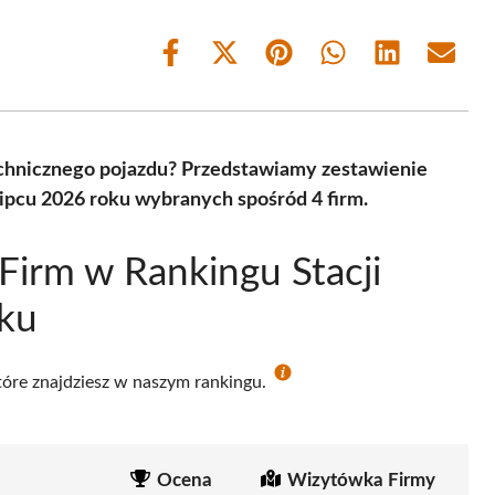
Share
Share
Share
Share
Share
Share
on
on
on
on
on
on
Facebook
X
Pinterest
WhatsApp
LinkedIn
Email
(Twitter)
echnicznego pojazdu? Przedstawiamy zestawienie
lipcu 2026 roku wybranych spośród 4 firm.
Firm w Rankingu Stacji
cku
które znajdziesz w naszym rankingu.
Ocena
Wizytówka Firmy