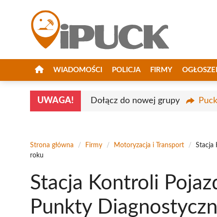
Przejdź
do
treści
WIADOMOŚCI
POLICJA
FIRMY
OGŁOSZE
UWAGA!
Dołącz do nowej grupy
Puck
Strona główna
/
Firmy
/
Motoryzacja i Transport
/
Stacja
roku
Stacja Kontroli Poja
Punkty Diagnostycz