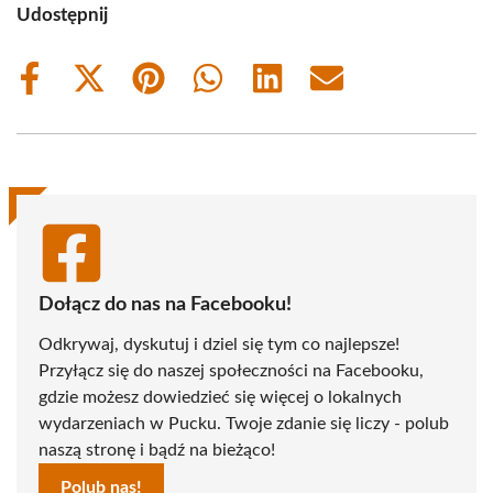
Udostępnij
Share
Share
Share
Share
Share
Share
on
on
on
on
on
on
Facebook
X
Pinterest
WhatsApp
LinkedIn
Email
(Twitter)
Dołącz do nas na Facebooku!
Odkrywaj, dyskutuj i dziel się tym co najlepsze!
Przyłącz się do naszej społeczności na Facebooku,
gdzie możesz dowiedzieć się więcej o lokalnych
wydarzeniach w Pucku. Twoje zdanie się liczy - polub
naszą stronę i bądź na bieżąco!
Polub nas!