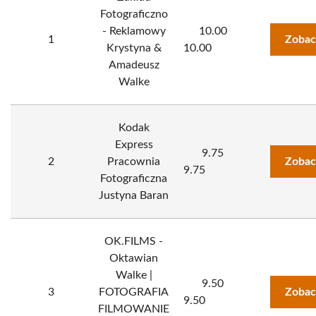
Fotograficzno
- Reklamowy
10.00
1
Zobac
Krystyna &
10.00
Amadeusz
Walke
Kodak
Express
9.75
2
Pracownia
Zobac
9.75
Fotograficzna
Justyna Baran
OK.FILMS -
Oktawian
Walke |
9.50
3
FOTOGRAFIA
Zobac
9.50
FILMOWANIE