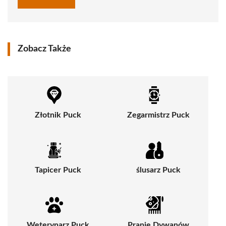
Zobacz Także
Złotnik Puck
Zegarmistrz Puck
Tapicer Puck
ślusarz Puck
Weterynarz Puck
Pranie Dywanów