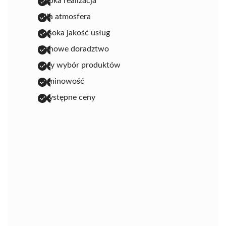
szybka realizacja
miła atmosfera
wysoka jakość usług
fachowe doradztwo
duży wybór produktów
terminowość
przystępne ceny