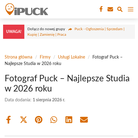
Przejdź
M
do
treści
Dołącz do nowej grupy
Puck - Ogłoszenia | Sprzedam |
UWAGA!
Kupię | Zamienię | Praca
Strona główna
/
Firmy
/
Usługi Lokalne
/
Fotograf Puck –
Najlepsze Studia w 2026 roku
Fotograf Puck – Najlepsze Studia
w 2026 roku
Data dodania:
1 sierpnia 2026 r.
Share
Share
Share
Share
Share
Share
on
on
on
on
on
on
Facebook
X
Pinterest
WhatsApp
LinkedIn
Email
(Twitter)