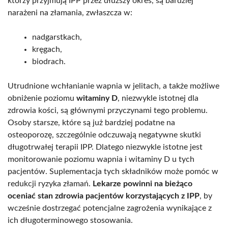
którzy przyjmują IPP przez dłuższy okres, są bardziej
narażeni na złamania, zwłaszcza w:
nadgarstkach,
kręgach,
biodrach.
Utrudnione wchłanianie wapnia w jelitach, a także możliwe
obniżenie poziomu
witaminy D
, niezwykle istotnej dla
zdrowia kości, są głównymi przyczynami tego problemu.
Osoby starsze, które są już bardziej podatne na
osteoporozę, szczególnie odczuwają negatywne skutki
długotrwałej terapii IPP. Dlatego niezwykle istotne jest
monitorowanie poziomu wapnia i witaminy D u tych
pacjentów. Suplementacja tych składników może pomóc w
redukcji ryzyka złamań.
Lekarze powinni na bieżąco
oceniać stan zdrowia pacjentów korzystających z IPP
, by
wcześnie dostrzegać potencjalne zagrożenia wynikające z
ich długoterminowego stosowania.