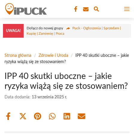
Przejdź
M
do
treści
Dołącz do nowej grupy
Puck - Ogłoszenia | Sprzedam |
UWAGA!
Kupię | Zamienię | Praca
Strona główna
/
Zdrowie i Uroda
/
IPP 40 skutki uboczne – jakie
ryzyka wiążą się ze stosowaniem?
IPP 40 skutki uboczne – jakie
ryzyka wiążą się ze stosowaniem?
Data dodania:
13 września 2025 r.
Share
Share
Share
Share
Share
Share
on
on
on
on
on
on
Facebook
X
Pinterest
WhatsApp
LinkedIn
Email
(Twitter)