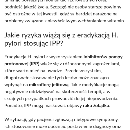
uniknąć poważnych komplikacji zdrowotnych oraz
podnieść jakość życia. Szczególnie osoby starsze powinny
być ostrożne w tej kwestii, gdyż są bardziej narażone na
problemy związane z niewłaściwym wchłanianiem witamin.
Jakie ryzyka wiążą się z eradykacją H.
pylori stosując IPP?
Eradykacja H. pylori z wykorzystaniem
inhibitorów pompy
protonowej (IPP)
wiąże się z różnorodnymi zagrożeniami,
które warto mieć na uwadze. Przede wszystkim,
długotrwałe stosowanie tych leków może znacząco
wpłynąć na
mikroflorę jelitową
. Takie modyfikacje mogą
negatywnie oddziaływać na skuteczność terapii, a w
skrajnych przypadkach prowadzić do jej niepowodzenia.
Ponadto, IPP mogą maskować objawy
raka żołądka
.
W sytuacji, gdy pacjenci zgłaszają nietypowe symptomy,
ich stosowanie może opóźniać postawienie diagnozy oraz