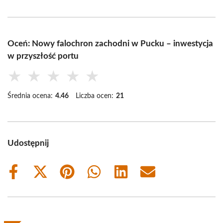
Oceń: Nowy falochron zachodni w Pucku – inwestycja
w przyszłość portu
★
★
★
★
★
Średnia ocena:
4.46
Liczba ocen:
21
Udostępnij
Share
Share
Share
Share
Share
Share
on
on
on
on
on
on
Facebook
X
Pinterest
WhatsApp
LinkedIn
Email
(Twitter)