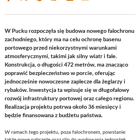
on
on
on
on
on
on
Facebook
X
Pinterest
WhatsApp
LinkedIn
Email
(Twitter)
W Pucku rozpoczęła się budowa nowego falochronu
zachodniego, który ma na celu ochronę basenu
portowego przed niekorzystnymi warunkami
atmosferycznymi, takimi jak silny wiatr i fale.
Konstrukcja, o długości 472 metrów, ma znacząco
poprawić bezpieczeństwo w porcie, oferując
jednocześnie nowoczesne zaplecze dla żeglarzy i
rybaków. Inwestycja ta wpisuje się w długofalowy
rozwój infrastruktury portowej oraz całego regionu.
Realizacja projektu potrwa około 36 miesięcy i
będzie finansowana z budżetu państwa.
W ramach tego projektu, poza falochronem, powstanie
także nowe nabrzeże oraz slip do wodowania jednostek.