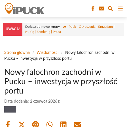
Przejdź
M
do
treści
Dołącz do nowej grupy
Puck - Ogłoszenia | Sprzedam |
UWAGA!
Kupię | Zamienię | Praca
Strona główna
/
Wiadomości
/
Nowy falochron zachodni w
Pucku – inwestycja w przyszłość portu
Nowy falochron zachodni w
Pucku – inwestycja w przyszłość
portu
Data dodania:
2 czerwca 2026 r.
Share
Share
Share
Share
Share
Share