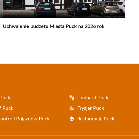
Uchwalenie budżetu Miasta Puck na 2026 rok
 Puck
Lombard Puck
f Puck
Fryzjer Puck
Kontroli Pojazdów Puck
Restauracje Puck