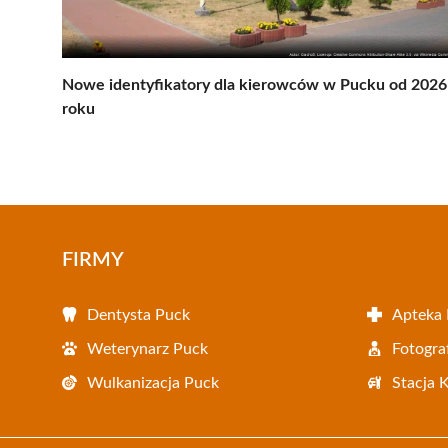
Nowe identyfikatory dla kierowców w Pucku od 2026
roku
FIRMY
Dentysta Puck
Apteka
Weterynarz Puck
Fotogra
Wulkanizacja Puck
Stacja 