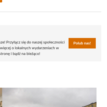
Share
on
Email
sze! Przyłącz się do naszej społeczności
Polub nas!
 więcej o lokalnych wydarzeniach w
stronę i bądź na bieżąco!