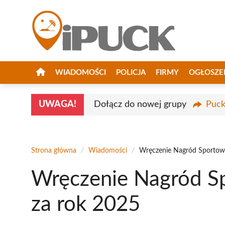
Przejdź
do
treści
WIADOMOŚCI
POLICJA
FIRMY
OGŁOSZE
UWAGA!
Dołącz do nowej grupy
Puck
Strona główna
/
Wiadomości
/
Wręczenie Nagród Sportow
Wręczenie Nagród S
za rok 2025