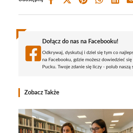
Share
Share
Share
Share
Share
on
on
on
on
on
Facebook
X
Pinterest
WhatsApp
LinkedIn
(Twitter)
Dołącz do nas na Facebooku!
Odkrywaj, dyskutuj i dziel się tym co najlep
na Facebooku, gdzie możesz dowiedzieć się
Pucku. Twoje zdanie się liczy - polub naszą 
Zobacz Także