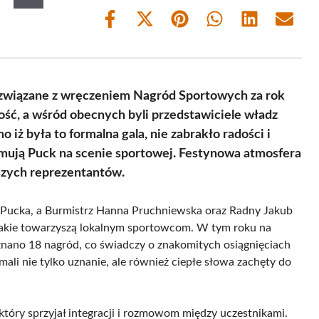
Share
Share
Share
Share
Share
Share
on
on
on
on
on
on
Facebook
X
Pinterest
WhatsApp
LinkedIn
Email
(Twitter)
związane z wręczeniem Nagród Sportowych za rok
ość, a wśród obecnych byli przedstawiciele władz
o iż była to formalna gala, nie zabrakło radości i
omują Puck na scenie sportowej. Festynowa atmosfera
zych reprezentantów.
u Pucka, a Burmistrz Hanna Pruchniewska oraz Radny Jakub
 jakie towarzyszą lokalnym sportowcom. W tym roku na
nano 18 nagród, co świadczy o znakomitych osiągnięciach
li nie tylko uznanie, ale również ciepłe słowa zachęty do
który sprzyjał integracji i rozmowom między uczestnikami.