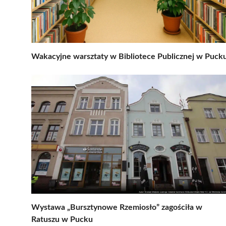
Wakacyjne warsztaty w Bibliotece Publicznej w Puck
Wystawa „Bursztynowe Rzemiosło” zagościła w
Ratuszu w Pucku