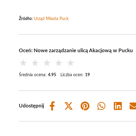
Źródło:
Urząd Miasta Puck
Oceń: Nowe zarządzanie ulicą Akacjową w Pucku
★
★
★
★
★
Średnia ocena:
4.95
Liczba ocen:
19
Udostępnij
Share
Share
Share
Share
Share
on
on
on
on
on
Facebook
X
Pinterest
WhatsApp
LinkedIn
(Twitter)