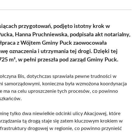
Facebook
X
Pinterest
WhatsApp
LinkedIn
Email
(Twitter)
siącach przygotowań, podjęto istotny krok w
Pucka, Hanna Pruchniewska, podpisała akt notarialny,
spółpraca z Wójtem Gminy Puck zaowocowała
wę oznaczenia i utrzymania tej drogi. Dzięki tej
3725 m², w pełni przeszła pod zarząd Gminy Puck.
Połczyna Bis, dotychczas sprawiała pewne trudności w
kami samorządowymi, konieczna była wzmożona koordynacja
ie ma na celu uproszczenie tych procesów, co powinno
eszkańców.
inę tylko dwa niewielkie odcinki ulicy Akacjowej, które
arządzania tą drogą staje się zatem kluczowym krokiem w
nfrastruktury drogowej w regionie, co powinno przynieść