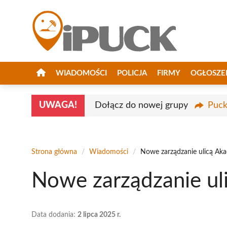
Przejdź
do
treści
WIADOMOŚCI
POLICJA
FIRMY
OGŁOSZE
UWAGA!
Dołącz do nowej grupy
Puck
Strona główna
/
Wiadomości
/
Nowe zarządzanie ulicą Ak
Nowe zarządzanie ul
Data dodania:
2 lipca 2025 r.