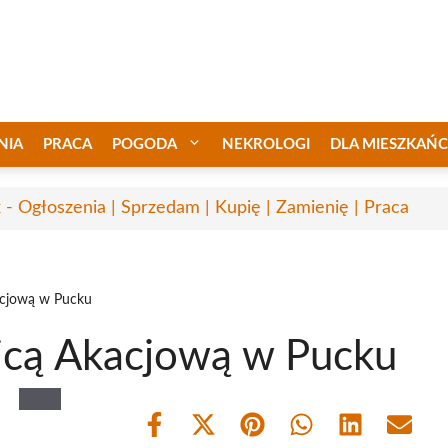
NIA
PRACA
POGODA
NEKROLOGI
DLA MIESZKAŃ
 - Ogłoszenia | Sprzedam | Kupię | Zamienię | Praca
acjową w Pucku
icą Akacjową w Pucku
Share
Share
Share
Share
Share
Share
on
on
on
on
on
on