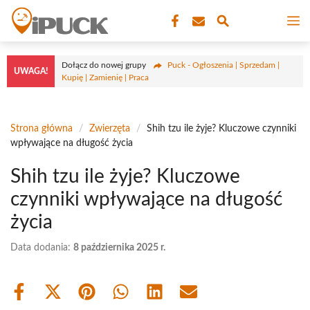
Przejdź
M
do
treści
Dołącz do nowej grupy
Puck - Ogłoszenia | Sprzedam |
UWAGA!
Kupię | Zamienię | Praca
Strona główna
/
Zwierzęta
/
Shih tzu ile żyje? Kluczowe czynniki
wpływające na długość życia
Shih tzu ile żyje? Kluczowe
czynniki wpływające na długość
życia
Data dodania:
8 października 2025 r.
Share
Share
Share
Share
Share
Share
on
on
on
on
on
on