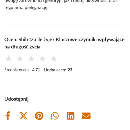
uwagę zarówno ich genotyp, jak i dietę, aktywność oraz
regularną pielęgnację.
Oceń: Shih tzu ile żyje? Kluczowe czynniki wpływające
na długość życia
★
★
★
★
★
Średnia ocena:
4.71
Liczba ocen:
23
Udostępnij
Share
Share
Share
Share
Share
Share
on
on
on
on
on
on
Facebook
X
Pinterest
WhatsApp
LinkedIn
Email