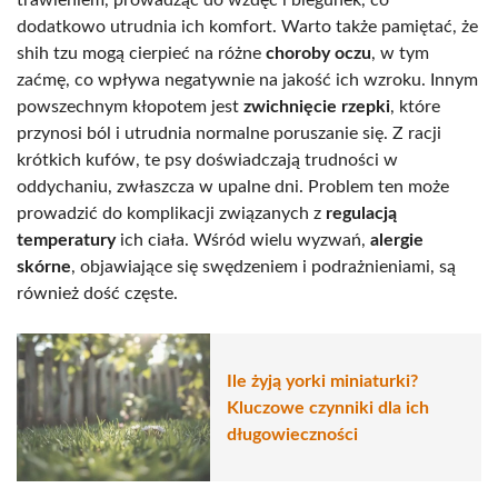
trawieniem, prowadząc do wzdęć i biegunek, co
dodatkowo utrudnia ich komfort. Warto także pamiętać, że
shih tzu mogą cierpieć na różne
choroby oczu
, w tym
zaćmę, co wpływa negatywnie na jakość ich wzroku. Innym
powszechnym kłopotem jest
zwichnięcie rzepki
, które
przynosi ból i utrudnia normalne poruszanie się. Z racji
krótkich kufów, te psy doświadczają trudności w
oddychaniu, zwłaszcza w upalne dni. Problem ten może
prowadzić do komplikacji związanych z
regulacją
temperatury
ich ciała. Wśród wielu wyzwań,
alergie
skórne
, objawiające się swędzeniem i podrażnieniami, są
również dość częste.
Ile żyją yorki miniaturki?
Kluczowe czynniki dla ich
długowieczności