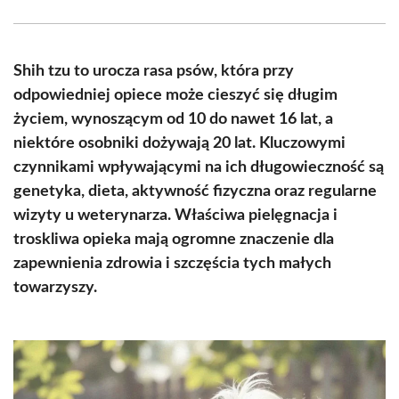
Facebook
X
Pinterest
WhatsApp
LinkedIn
Email
(Twitter)
Shih tzu to urocza rasa psów, która przy
odpowiedniej opiece może cieszyć się długim
życiem, wynoszącym od 10 do nawet 16 lat, a
niektóre osobniki dożywają 20 lat. Kluczowymi
czynnikami wpływającymi na ich długowieczność są
genetyka, dieta, aktywność fizyczna oraz regularne
wizyty u weterynarza. Właściwa pielęgnacja i
troskliwa opieka mają ogromne znaczenie dla
zapewnienia zdrowia i szczęścia tych małych
towarzyszy.