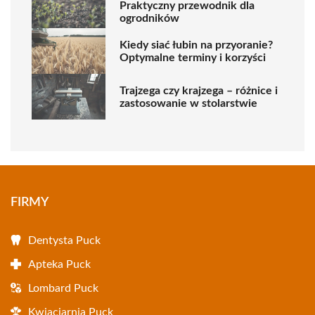
Praktyczny przewodnik dla
ogrodników
Kiedy siać łubin na przyoranie?
Optymalne terminy i korzyści
Trajzega czy krajzega – różnice i
zastosowanie w stolarstwie
FIRMY
Dentysta Puck
Apteka Puck
Lombard Puck
Kwiaciarnia Puck