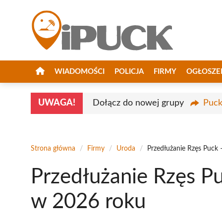
Przejdź
do
treści
WIADOMOŚCI
POLICJA
FIRMY
OGŁOSZE
UWAGA!
Dołącz do nowej grupy
Puck
Strona główna
/
Firmy
/
Uroda
/
Przedłużanie Rzęs Puck 
Przedłużanie Rzęs Pu
w 2026 roku