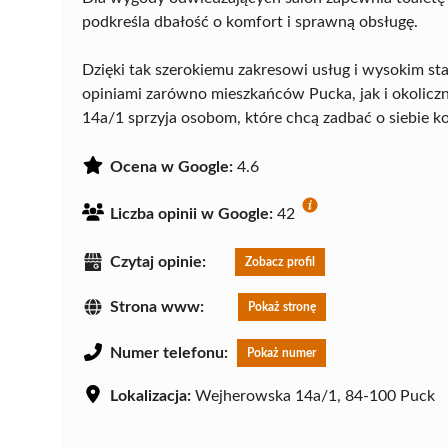
podkreśla dbałość o komfort i sprawną obsługę.
Dzięki tak szerokiemu zakresowi usług i wysokim s
opiniami zarówno mieszkańców Pucka, jak i okoliczn
14a/1 sprzyja osobom, które chcą zadbać o siebie 
Ocena w Google:
4.6
Liczba opinii w Google:
42
Czytaj opinie:
Zobacz profil
Strona www:
Pokaż stronę
Numer telefonu:
Pokaż numer
Lokalizacja:
Wejherowska 14a/1, 84-100 Puck