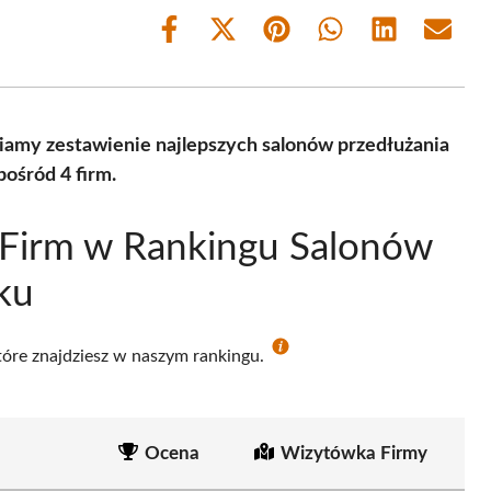
Share
Share
Share
Share
Share
Share
on
on
on
on
on
on
Facebook
X
Pinterest
WhatsApp
LinkedIn
Email
(Twitter)
iamy zestawienie najlepszych salonów przedłużania
ośród 4 firm.
 Firm w Rankingu Salonów
ku
które znajdziesz w naszym rankingu.
Ocena
Wizytówka Firmy