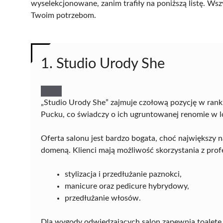
wyselekcjonowane, zanim trafiły na poniższą listę. Wsz
Twoim potrzebom.
1. Studio Urody She
„Studio Urody She” zajmuje czołową pozycję w ranki
Pucku, co świadczy o ich ugruntowanej renomie w
Oferta salonu jest bardzo bogata, choć największy n
domeną. Klienci mają możliwość skorzystania z profe
stylizacja i przedłużanie paznokci,
manicure oraz pedicure hybrydowy,
przedłużanie włosów.
Dla wygody odwiedzających salon zapewnia toaletę i