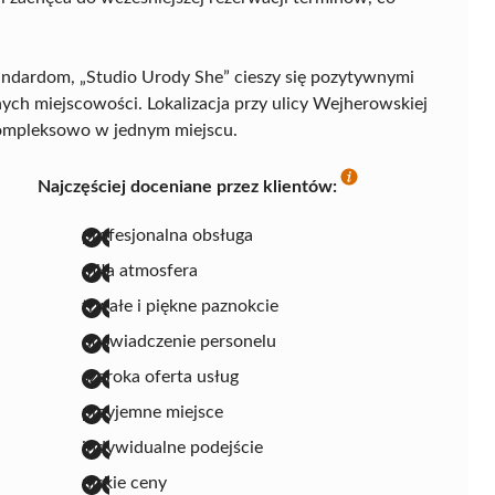
tandardom, „Studio Urody She” cieszy się pozytywnymi
ych miejscowości. Lokalizacja przy ulicy Wejherowskiej
kompleksowo w jednym miejscu.
Najczęściej doceniane przez klientów:
profesjonalna obsługa
miła atmosfera
trwałe i piękne paznokcie
doświadczenie personelu
szeroka oferta usług
przyjemne miejsce
indywidualne podejście
niskie ceny