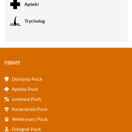
Apteki
Trycholog
FIRMY
Dentysta Puck
Apteka Puck
Lombard Puck
Kwiaciarnia Puck
Weterynarz Puck
Fotograf Puck