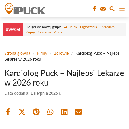
Przejdź
M
do
treści
Dołącz do nowej grupy
Puck - Ogłoszenia | Sprzedam |
UWAGA!
Kupię | Zamienię | Praca
Strona główna
/
Firmy
/
Zdrowie
/
Kardiolog Puck – Najlepsi
Lekarze w 2026 roku
Kardiolog Puck – Najlepsi Lekarze
w 2026 roku
Data dodania:
1 sierpnia 2026 r.
Share
Share
Share
Share
Share
Share
on
on
on
on
on
on
Facebook
X
Pinterest
WhatsApp
LinkedIn
Email
(Twitter)