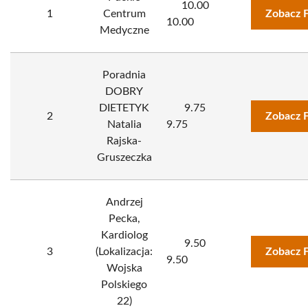
10.00
1
Centrum
Zobacz 
10.00
Medyczne
Poradnia
DOBRY
DIETETYK
9.75
2
Zobacz 
Natalia
9.75
Rajska-
Gruszeczka
Andrzej
Pecka,
Kardiolog
9.50
3
(Lokalizacja:
Zobacz 
9.50
Wojska
Polskiego
22)