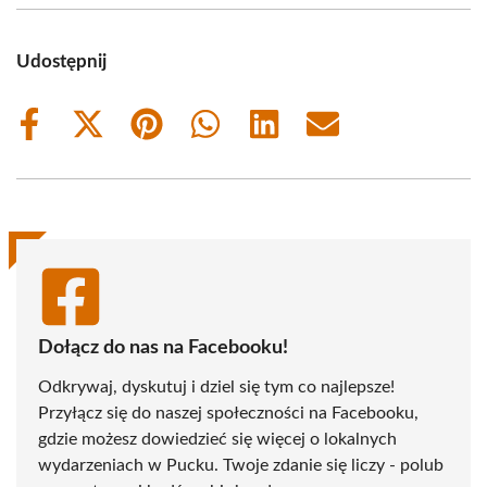
Udostępnij
Share
Share
Share
Share
Share
Share
on
on
on
on
on
on
Facebook
X
Pinterest
WhatsApp
LinkedIn
Email
(Twitter)
Dołącz do nas na Facebooku!
Odkrywaj, dyskutuj i dziel się tym co najlepsze!
Przyłącz się do naszej społeczności na Facebooku,
gdzie możesz dowiedzieć się więcej o lokalnych
wydarzeniach w Pucku. Twoje zdanie się liczy - polub