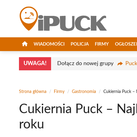
Przejdź
do
treści
WIADOMOŚCI
POLICJA
FIRMY
OGŁOSZE
UWAGA!
Dołącz do nowej grupy
Puck
Strona główna
/
Firmy
/
Gastronomia
/
Cukiernia Puck –
Cukiernia Puck – Na
roku