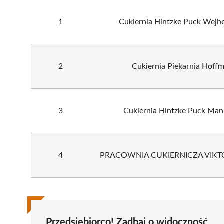
1
Cukiernia Hintzke Puck Wejh
2
Cukiernia Piekarnia Hoff
3
Cukiernia Hintzke Puck Man
4
PRACOWNIA CUKIERNICZA VIKTO
Przedsiębiorco! Zadbaj o widoczność