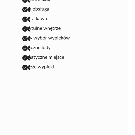
miła obsługa
dobra kawa
przytulne wnętrze
duży wybór wypieków
smaczne lody
klimatyczne miejsce
świeże wypieki