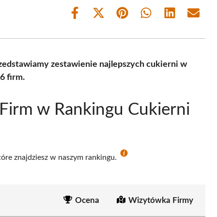
Share
Share
Share
Share
Share
Share
on
on
on
on
on
on
Facebook
X
Pinterest
WhatsApp
LinkedIn
Email
(Twitter)
zedstawiamy zestawienie najlepszych cukierni w
6 firm.
Firm w Rankingu Cukierni
które znajdziesz w naszym rankingu.
Ocena
Wizytówka Firmy